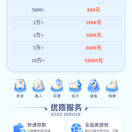
方(中国)官方网站平台。